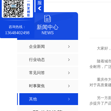
一
服
扫
更
精
彩
新闻中心
咨询热线：
13648402498
NEWS
企业新闻
大家好
行业动态
随着城
全耐用，广
常见问答
重庆作
对于高质量
时事聚焦
另一方
其他
步提升了产