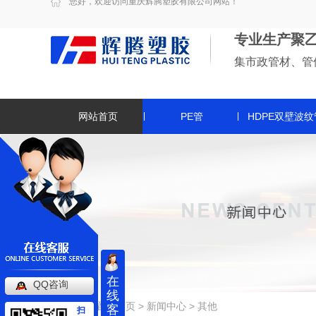
您好，欢迎访问重庆辉腾塑胶有限公司网站！
专业生产聚
集市政管材、管
网站首页
PE管
HDPE双壁波纹
在
QQ咨询
线
当前位置：
首页
>
新闻中心
>
其他
客
扫